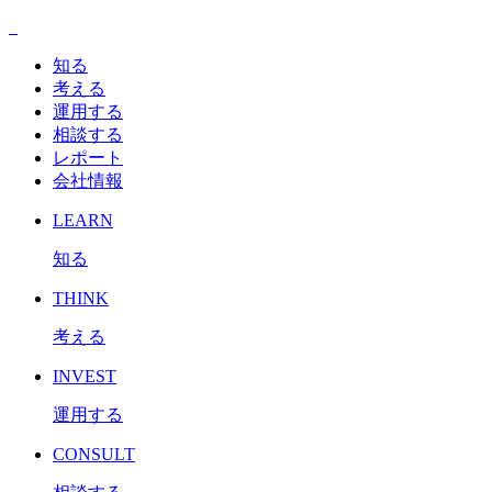
知る
考える
運用する
相談する
レポート
会社情報
LEARN
知る
THINK
考える
INVEST
運用する
CONSULT