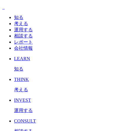
知る
考える
運用する
相談する
レポート
会社情報
LEARN
知る
THINK
考える
INVEST
運用する
CONSULT