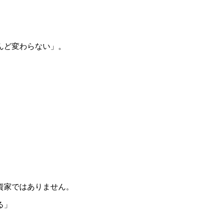
、
んど変わらない」。
資家ではありません。
る」