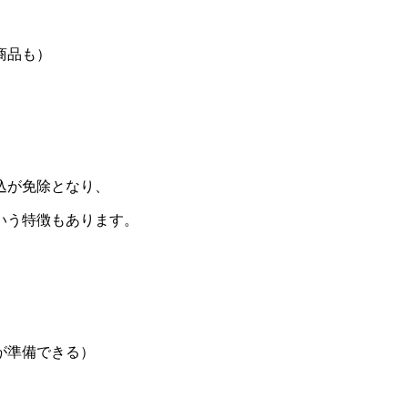
商品も）
込が免除となり、
いう特徴もあります。
が準備できる）