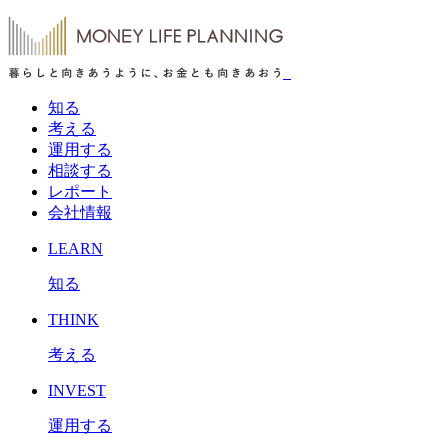
知る
考える
運用する
相談する
レポート
会社情報
LEARN
知る
THINK
考える
INVEST
運用する