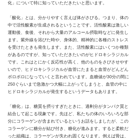
化」について特に知っていただきたいと思います。
「酸化」とは、分かりやすく言えば体がさびる。つまり、体の
中で活性酸素が生成されるということです。活性酸素は激しい
運動後、食後、それから大量のアルコール摂取時などに発生し
ます。紫外線を浴びた時や、身体的、精神的に各種のストレス
を受けたときも発生します。また、活性酸素にはいくつか種類
があるのですが、知っていただきたいのがヒドロキシラジカル
です。これはとにかく反応性が高く、他のものをさびさせやす
いので、ヒドロキシラジカルが血管にたまると血管がどんどん
ボロボロになっていくと言われています。血糖値が30分の間に
250ぐらいまで急激かつ大幅に上がってしまうと、血管の中に
ヒドロキシラジカルが発生するというデータもあります。
「糖化」は、糖質を摂りすぎたときに、過剰分がタンパク質と
結合して起こる現象です。先ほど、私たちの体のいろいろな部
分にコラーゲンが含まれているというお話をしましたが、この
コラーゲンに糖分が結び付き、糖化が進みます。すると柔軟だ
った組織は、コラーゲンが失われ固くなります。例えば骨は、