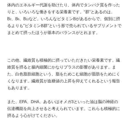
体内のエネルギー代謝を助けたり、体内でタンパク質を作った
りと、いろいろな働きをする栄養素です。“群”とあるのは、
B
、B
、B
など、いろんなビタミンBがあるからで、個別に摂
2
6
12
るよりも”ビタミンB群”という形で売られているサプリメントで
まとめて摂ったほうが基本のバランスがとれます。
この他、繊維質も積極的に摂っていただきたい栄養素です。繊
維質を摂ると腸内細菌にかなりプラスの影響があります。ま
た、白色脂肪細胞という、脂をためこむ細胞が脂肪をためにく
くなります。繊維質が血糖値の上昇を抑えてくれるという報告
もあります。
また、EPA、DHA、あるいはオメガ3といった油は脳の神経の
伝達機能を向上させると考えられています。これらも積極的に
摂るよう心がけてください。