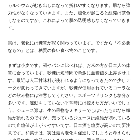
カルシウムがむき出しになって折れやすくなります。肌なら弾
力性がなくなっていきます。また、糖化が起こると組織は茶色
くなるのですが、これによって肌の透明感もなくなっていきま
す。
実は、老化には糖質が深く関わっています。ですから「不必要
なもの」とは、糖質の多い食べ物のことです。
まずは小麦です。麺やパンに比べれば、お米の方が日本人の体
質に合っています。砂糖は短時間で急激に血糖値を上昇させま
す。最近は人工甘味料が使われるようになってきたので少しデ
ータが変わってきていますが、砂糖が使用されているコーラな
どの飲み物には注意してください。スポーツドリンクも糖分が
多いです。運動をしていない平常時には控えた方がいいでしょ
う。ジュース類は、生の果物をミキサーでしぼったものなら繊
維が摂れるのですが、売っているジュースは繊維が壊れている
ので血糖値が上がりやすいです。日本酒も糖度が高いので要注
意です。和菓子は、実は最も老化を促進してしまうと考えられ