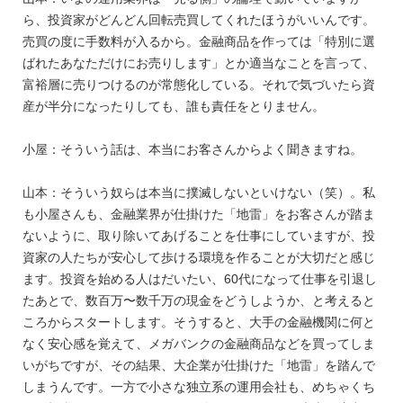
ら、投資家がどんどん回転売買してくれたほうがいいんです。
売買の度に手数料が入るから。金融商品を作っては「特別に選
ばれたあなただけにお売りします」とか適当なことを言って、
富裕層に売りつけるのが常態化している。それで気づいたら資
産が半分になったりしても、誰も責任をとりません。
小屋：そういう話は、本当にお客さんからよく聞きますね。
山本：そういう奴らは本当に撲滅しないといけない（笑）。私
も小屋さんも、金融業界が仕掛けた「地雷」をお客さんが踏ま
ないように、取り除いてあげることを仕事にしていますが、投
資家の人たちが安心して歩ける環境を作ることが大切だと感じ
ます。投資を始める人はだいたい、60代になって仕事を引退し
たあとで、数百万〜数千万の現金をどうしようか、と考えると
ころからスタートします。そうすると、大手の金融機関に何と
なく安心感を覚えて、メガバンクの金融商品などを買ってしま
いがちですが、その結果、大企業が仕掛けた「地雷」を踏んで
しまうんです。一方で小さな独立系の運用会社も、めちゃくち