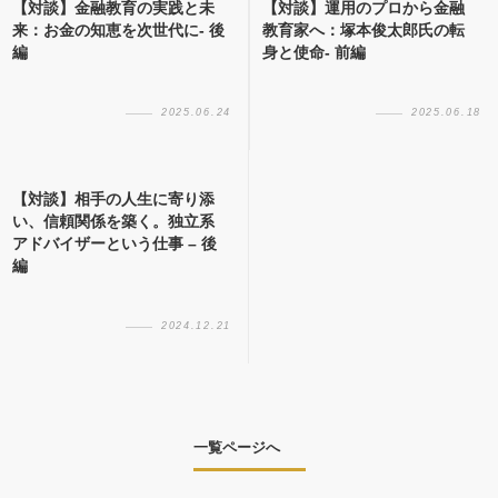
【対談】金融教育の実践と未
【対談】運用のプロから金融
来：お金の知恵を次世代に- 後
教育家へ：塚本俊太郎氏の転
編
身と使命- 前編
2025.06.24
2025.06.18
【対談】相手の人生に寄り添
い、信頼関係を築く。独立系
アドバイザーという仕事 – 後
編
2024.12.21
一覧ページへ