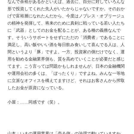
なんで余裕があるかといえば、過去に、自分に対していろんな
形で投資してくれた先人がいたからじゃないですか。そのおか
げで富裕層になれたんだから、今度はノブレス・オブリージュ
の精神を発揮して、将来のために真剣に戦っている若い人たち
に「武器」としてのお金を配ることが、ある種の義務なんで
す。そういうサポートをせずにただの「消費者」であることに
満足し、高い飯やいい酒を毎日飲み食いして喜んでる人は、人
間というより「豚」ですよ。一方、投資家の側だけでなく、運
用を勧める金融業界側も、質を高めていくことが必要だと感じ
てます。こう言っては問題かもしれませんが、日本の金融機関
や運用会社の多くは、「ぼったくり」ですよね。みんな一等地
に立派なオフィスを構えてますけど、それはお客さんから搾取
したお金が原資になっている。
小屋：……同感です（笑）。
山本：いまの運用業界は「売る側」の論理で動いていますか