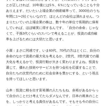
とが正しければ、10年後には5％、6％になっていることも十分
ありえます。だいたい上場企業の倒産確率って、3000社のうち
年間に1〜2社ぐらいなので、ほとんどの会社は潰れません。つ
まりたいていの上場企業の株は、数十年の単位で長期的に保有
していれば、ほぼ確実に得するんです。「自分の余命」じゃな
くて、子孫3代ぐらいのスパンで考えることが、投資の成功確
率を上げるためには大切だと思います。
小屋：まさに同感です。いま60代、70代の方はとくに、自分の
余命のなかで資産の最大化を考えるか、2世代、3世代後での最
大化を考えるかで、投資行動が大きく変わりますよね。投資を
通じて、優れた技術やサービスを持つ会社を応援することで、
自分たちの次世代のために社会全体を豊かにする、という視点
を持ってほしいと思います。
山本：投資に精を出す富裕層の人たちもね、余裕があるからっ
て自分のことだけ考えてたらダメなんです。日本の将来のこと
を、しっかりと考える責任があるんです。そもそも今の自分に