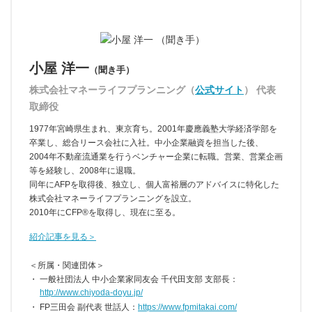
小屋 洋一
（聞き手）
株式会社マネーライフプランニング（
公式サイト
） 代表
取締役
1977年宮崎県生まれ、東京育ち。2001年慶應義塾大学経済学部を
卒業し、総合リース会社に入社。中小企業融資を担当した後、
2004年不動産流通業を行うベンチャー企業に転職。営業、営業企画
等を経験し、2008年に退職。
同年にAFPを取得後、独立し、個人富裕層のアドバイスに特化した
株式会社マネーライフプランニングを設立。
2010年にCFP®を取得し、現在に至る。
紹介記事を見る＞
＜所属・関連団体＞
一般社団法人 中小企業家同友会 千代田支部 支部長：
http://www.chiyoda-doyu.jp/
FP三田会 副代表 世話人：
https://www.fpmitakai.com/