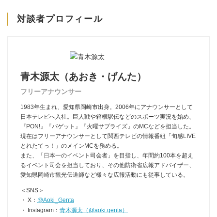
対談者プロフィール
青木源太（あおき・げんた）
フリーアナウンサー
1983年生まれ、愛知県岡崎市出身。2006年にアナウンサーとして
日本テレビへ入社。巨人戦や箱根駅伝などのスポーツ実況を始め、
『PON!』『バゲット』『火曜サプライズ』のMCなどを担当した。
現在はフリーアナウンサーとして関西テレビの情報番組「旬感LIVE
とれたてっ！」のメインMCを務める。
また、「日本一のイベント司会者」を目指し、年間約100本を超え
るイベント司会を担当しており、その他防衛省広報アドバイザー、
愛知県岡崎市観光伝道師など様々な広報活動にも従事している。
＜SNS＞
X：
@Aoki_Genta
Instagram：
青木源太（@aoki.genta）