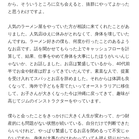
から。そういうところに立ち会えると、抜群にやってよかった
と思うわけですよ。
人気のラーメン屋をやっていた方が相談に来てくれたことがあ
りました。人気店ゆえに休みがとれなくて、身体を壊していた
んですね。ラーメン好きの僕も、何度か行ったことのあるよう
なお店です。話を聞かせてもらった上でキャッシュフローを計
算して、結果、仕事をやめて身体を大事にしたほうがいいんじ
ゃないか、とお話しました。お店は繁盛しているから、40代前
半でお金や財産は貯まってきていたんです。素直な人で、提案
を受け入れてスパッとお店を辞めました。それからは体調も良
くなって、海外で子どもを育てたいってオーストラリアに移住
して。お子さんが大きくなった今は沖縄に戻ってきて、趣味が
高じてジムのインストラクターをやっています。
僕らと会ったことをきっかけに大きく人生が変わって、かつ財
産的にも問題がない状態が続いている。自分だけで判断できた
らいいけれど、やっぱり繁盛してるお店を閉めるって不安じゃ
ないですか。身体が大事なのはわかっていても踏ん切りがつか